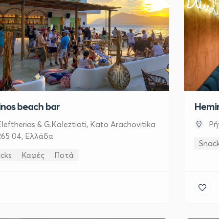
inos beach bar
Hemin
Eleftherias & G.Kaleztioti, Kato Arachovitika
Ρή
265 04, Ελλάδα
Snac
cks
Καφές
Ποτά