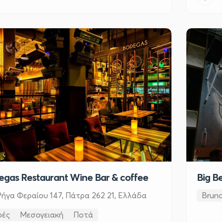
egas Restaurant Wine Bar & coffee
Big Be
Ρήγα Φεραίου 147, Πάτρα 262 21, Ελλάδα
Brun
φές
Μεσογειακή
Ποτά