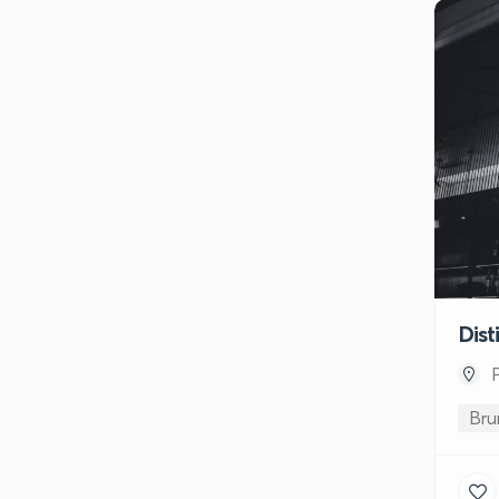
Dist
Bru