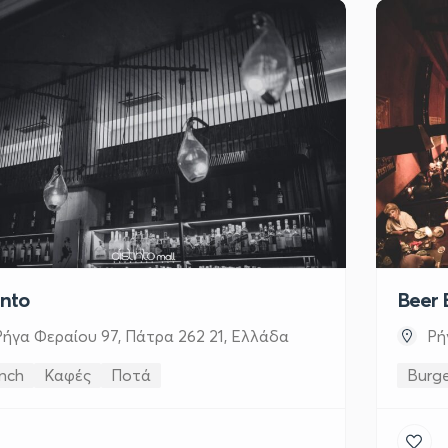
into
Beer 
Ρήγα Φεραίου 97, Πάτρα 262 21, Ελλάδα
Ρή
nch
Καφές
Ποτά
Burge