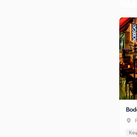
Bod
Κα